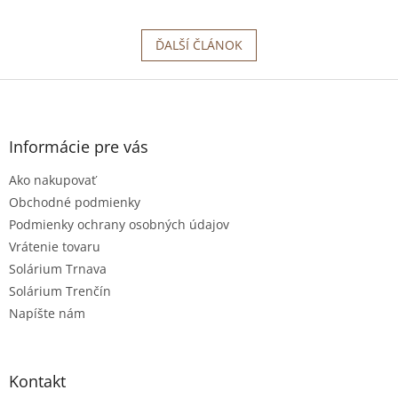
ĎALŠÍ ČLÁNOK
Z
á
p
ä
Informácie pre vás
t
Ako nakupovať
i
e
Obchodné podmienky
Podmienky ochrany osobných údajov
Vrátenie tovaru
Solárium Trnava
Solárium Trenčín
Napíšte nám
Kontakt