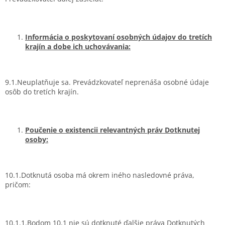
Informácia o poskytovaní osobných údajov do tretích
krajín a dobe ich uchovávania:
9.1.Neuplatňuje sa. Prevádzkovateľ neprenáša osobné údaje
osôb do tretích krajín.
Poučenie o existencii relevantných práv Dotknutej
osoby:
10.1.Dotknutá osoba má okrem iného nasledovné práva,
pričom:
10.1.1.Bodom 10.1 nie sú dotknuté ďalšie práva Dotknutých