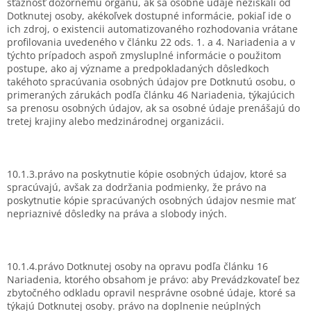
sťažnosť dozornému orgánu, ak sa osobné údaje nezískali od
Dotknutej osoby, akékoľvek dostupné informácie, pokiaľ ide o
ich zdroj, o existencii automatizovaného rozhodovania vrátane
profilovania uvedeného v článku 22 ods. 1. a 4. Nariadenia a v
týchto prípadoch aspoň zmysluplné informácie o použitom
postupe, ako aj význame a predpokladaných dôsledkoch
takéhoto spracúvania osobných údajov pre Dotknutú osobu, o
primeraných zárukách podľa článku 46 Nariadenia, týkajúcich
sa prenosu osobných údajov, ak sa osobné údaje prenášajú do
tretej krajiny alebo medzinárodnej organizácii.
10.1.3.právo na poskytnutie kópie osobných údajov, ktoré sa
spracúvajú, avšak za dodržania podmienky, že právo na
poskytnutie kópie spracúvaných osobných údajov nesmie mať
nepriaznivé dôsledky na práva a slobody iných.
10.1.4.právo Dotknutej osoby na opravu podľa článku 16
Nariadenia, ktorého obsahom je právo: aby Prevádzkovateľ bez
zbytočného odkladu opravil nesprávne osobné údaje, ktoré sa
týkajú Dotknutej osoby. právo na doplnenie neúplných