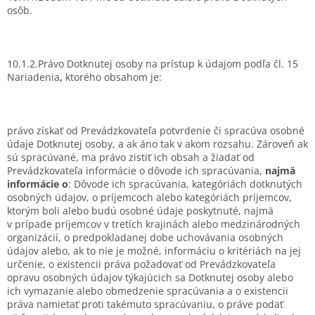
osôb.
10.1.2.Právo Dotknutej osoby na prístup k údajom podľa čl. 15
Nariadenia
,
ktorého obsahom je:
právo získať od Prevádzkovateľa potvrdenie či spracúva osobné
údaje Dotknutej osoby, a ak áno tak v akom rozsahu. Zároveň ak
sú spracúvané, ma právo zistiť ich obsah a žiadať od
Prevádzkovateľa informácie o dôvode ich spracúvania,
najmä
informácie o
: Dôvode ich spracúvania, kategóriách dotknutých
osobných údajov, o príjemcoch alebo kategóriách príjemcov,
ktorým boli alebo budú osobné údaje poskytnuté, najmä
v prípade príjemcov v tretích krajinách alebo medzinárodných
organizácií, o predpokladanej dobe uchovávania osobných
údajov alebo, ak to nie je možné, informáciu o kritériách na jej
určenie, o existencii práva požadovať od Prevádzkovateľa
opravu osobných údajov týkajúcich sa Dotknutej osoby alebo
ich vymazanie alebo obmedzenie spracúvania a o existencii
práva namietať proti takémuto spracúvaniu, o práve podať