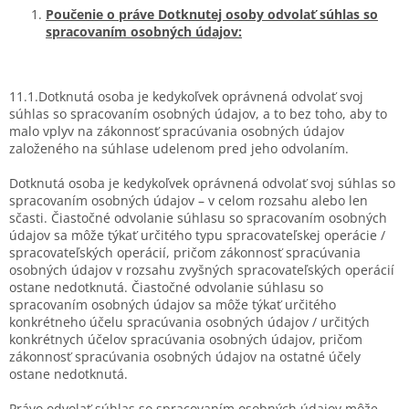
Poučenie o práve Dotknutej osoby odvolať súhlas so
spracovaním osobných údajov:
11.1.Dotknutá osoba je kedykoľvek oprávnená odvolať svoj
súhlas so spracovaním osobných údajov, a to bez toho, aby to
malo vplyv na zákonnosť spracúvania osobných údajov
založeného na súhlase udelenom pred jeho odvolaním.
Dotknutá osoba je kedykoľvek oprávnená odvolať svoj súhlas so
spracovaním osobných údajov – v celom rozsahu alebo len
sčasti. Čiastočné odvolanie súhlasu so spracovaním osobných
údajov sa môže týkať určitého typu spracovateľskej operácie /
spracovateľských operácií, pričom zákonnosť spracúvania
osobných údajov v rozsahu zvyšných spracovateľských operácií
ostane nedotknutá. Čiastočné odvolanie súhlasu so
spracovaním osobných údajov sa môže týkať určitého
konkrétneho účelu spracúvania osobných údajov / určitých
konkrétnych účelov spracúvania osobných údajov, pričom
zákonnosť spracúvania osobných údajov na ostatné účely
ostane nedotknutá.
Právo odvolať súhlas so spracovaním osobných údajov môže