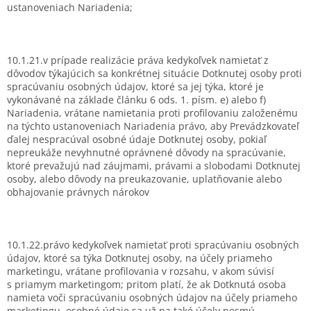
ustanoveniach Nariadenia;
10.1.21.v prípade realizácie práva kedykoľvek namietať z
dôvodov týkajúcich sa konkrétnej situácie Dotknutej osoby proti
spracúvaniu osobných údajov, ktoré sa jej týka, ktoré je
vykonávané na základe článku 6 ods. 1. písm. e) alebo f)
Nariadenia, vrátane namietania proti profilovaniu založenému
na týchto ustanoveniach Nariadenia právo, aby Prevádzkovateľ
ďalej nespracúval osobné údaje Dotknutej osoby, pokiaľ
nepreukáže nevyhnutné oprávnené dôvody na spracúvanie,
ktoré prevažujú nad záujmami, právami a slobodami Dotknutej
osoby, alebo dôvody na preukazovanie, uplatňovanie alebo
obhajovanie právnych nárokov
10.1.22.právo kedykoľvek namietať proti spracúvaniu osobných
údajov, ktoré sa týka Dotknutej osoby, na účely priameho
marketingu, vrátane profilovania v rozsahu, v akom súvisí
s priamym marketingom; pritom platí, že ak Dotknutá osoba
namieta voči spracúvaniu osobných údajov na účely priameho
marketingu, osobné údaje sa už na také účely nesmú