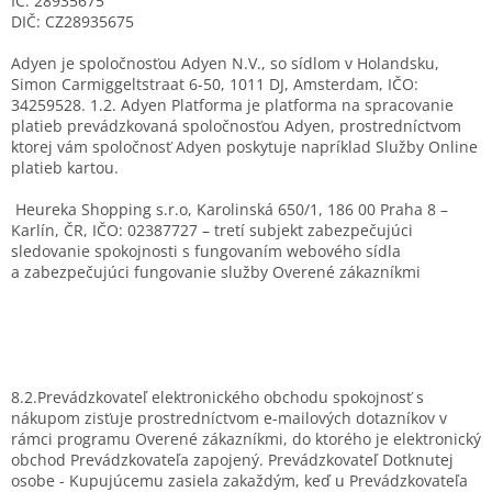
IČ: 28935675
DIČ: CZ28935675
Adyen je spoločnosťou Adyen N.V., so sídlom v Holandsku,
Simon Carmiggeltstraat 6-50, 1011 DJ, Amsterdam, IČO:
34259528. 1.2. Adyen Platforma je platforma na spracovanie
platieb prevádzkovaná spoločnosťou Adyen, prostredníctvom
ktorej vám spoločnosť Adyen poskytuje napríklad Služby Online
platieb kartou.
Heureka Shopping s.r.o, Karolinská 650/1, 186 00 Praha 8 –
Karlín, ČR, IČO: 02387727 – tretí subjekt zabezpečujúci
sledovanie spokojnosti s fungovaním webového sídla
a zabezpečujúci fungovanie služby Overené zákazníkmi
8.2.Prevádzkovateľ elektronického obchodu spokojnosť s
nákupom zisťuje prostredníctvom e-mailových dotazníkov v
rámci programu Overené zákazníkmi, do ktorého je elektronický
obchod Prevádzkovateľa zapojený. Prevádzkovateľ Dotknutej
osobe - Kupujúcemu zasiela zakaždým, keď u Prevádzkovateľa