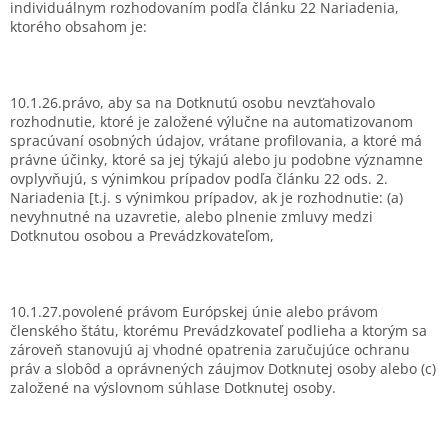
individuálnym rozhodovaním podľa článku 22 Nariadenia,
ktorého obsahom je:
10.1.26.právo, aby sa na Dotknutú osobu nevzťahovalo
rozhodnutie, ktoré je založené výlučne na automatizovanom
spracúvaní osobných údajov, vrátane profilovania, a ktoré má
právne účinky, ktoré sa jej týkajú alebo ju podobne významne
ovplyvňujú, s výnimkou prípadov podľa článku 22 ods. 2.
Nariadenia [t.j. s výnimkou prípadov, ak je rozhodnutie: (a)
nevyhnutné na uzavretie, alebo plnenie zmluvy medzi
Dotknutou osobou a Prevádzkovateľom,
10.1.27.povolené právom Európskej únie alebo právom
členského štátu, ktorému Prevádzkovateľ podlieha a ktorým sa
zároveň stanovujú aj vhodné opatrenia zaručujúce ochranu
práv a slobôd a oprávnených záujmov Dotknutej osoby alebo (c)
založené na výslovnom súhlase Dotknutej osoby.