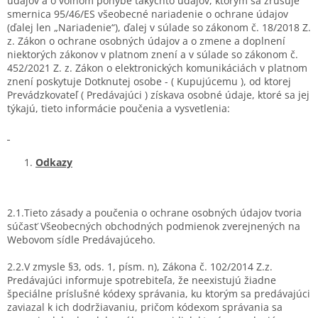
údajov a o voľnom pohybe takýchto údajov, ktorým sa zrušuje
smernica 95/46/ES všeobecné nariadenie o ochrane údajov
(ďalej len „Nariadenie“), ďalej v súlade so zákonom č. 18/2018 Z.
z. Zákon o ochrane osobných údajov a o zmene a doplnení
niektorých zákonov v platnom znení a v súlade so zákonom č.
452/2021 Z. z. Zákon o elektronických komunikáciách v platnom
znení poskytuje Dotknutej osobe - ( Kupujúcemu ), od ktorej
Prevádzkovateľ ( Predávajúci ) získava osobné údaje, ktoré sa jej
týkajú, tieto informácie poučenia a vysvetlenia:
Odkazy
2.1.Tieto zásady a poučenia o ochrane osobných údajov tvoria
súčasť Všeobecných obchodných podmienok zverejnených na
Webovom sídle Predávajúceho.
2.2.V zmysle §3, ods. 1, písm. n), Zákona č. 102/2014 Z.z.
Predávajúci informuje spotrebiteľa, že neexistujú žiadne
špeciálne príslušné kódexy správania, ku ktorým sa predávajúci
zaviazal k ich dodržiavaniu, pričom kódexom správania sa