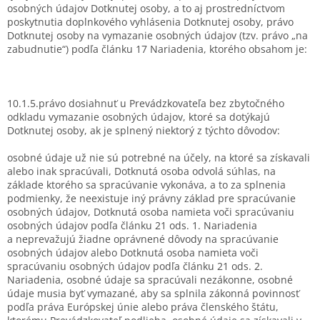
osobných údajov Dotknutej osoby, a to aj prostredníctvom
poskytnutia doplnkového vyhlásenia Dotknutej osoby, právo
Dotknutej osoby na vymazanie osobných údajov (tzv. právo „na
zabudnutie“) podľa článku 17 Nariadenia, ktorého obsahom je:
10.1.5.právo dosiahnuť u Prevádzkovateľa bez zbytočného
odkladu vymazanie osobných údajov, ktoré sa dotýkajú
Dotknutej osoby, ak je splnený niektorý z týchto dôvodov:
osobné údaje už nie sú potrebné na účely, na ktoré sa získavali
alebo inak spracúvali, Dotknutá osoba odvolá súhlas, na
základe ktorého sa spracúvanie vykonáva, a to za splnenia
podmienky, že neexistuje iný právny základ pre spracúvanie
osobných údajov, Dotknutá osoba namieta voči spracúvaniu
osobných údajov podľa článku 21 ods. 1. Nariadenia
a neprevažujú žiadne oprávnené dôvody na spracúvanie
osobných údajov alebo Dotknutá osoba namieta voči
spracúvaniu osobných údajov podľa článku 21 ods. 2.
Nariadenia, osobné údaje sa spracúvali nezákonne, osobné
údaje musia byť vymazané, aby sa splnila zákonná povinnosť
podľa práva Európskej únie alebo práva členského štátu,