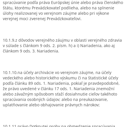
spracúvanie podľa práva Európskej únie alebo práva členského
štátu, ktorému Prevádzkovateľ podlieha, alebo na splnenie
úlohy realizovanej vo verejnom záujme alebo pri výkone
verejnej moci zverenej Prevádzkovateľovi.
10.1.9.z dôvodov verejného záujmu v oblasti verejného zdravia
v súlade s článkom 9 ods. 2. písm. h) a i) Nariadenia, ako aj
článkom 9 ods. 3. Nariadenia.
10.1.10.na účely archivácie vo verejnom záujme, na účely
vedeckého alebo historického výskumu či na štatistické účely
podľa článku 89 ods. 1. Nariadenia, pokiaľ je pravdepodobné,
že právo uvedené v článku 17 ods. 1. Nariadenia znemožní
alebo závažným spôsobom sťaží dosiahnutie cieľov takéhoto
spracúvania osobných údajov; alebo na preukazovanie,
uplatňovanie alebo obhajovanie právnych nárokov;
10.1.11.právo Dotknutej osoby na obmedzenie spracúvania