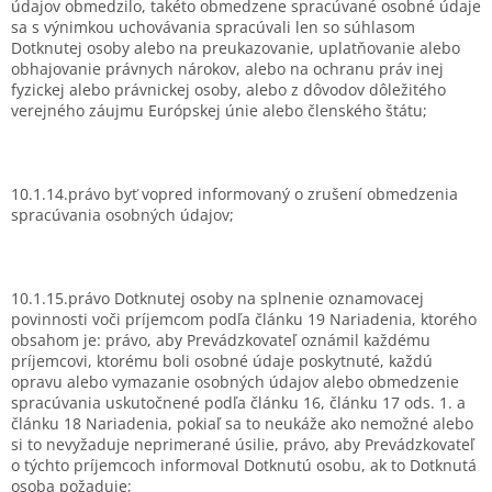
údajov obmedzilo, takéto obmedzene spracúvané osobné údaje
sa s výnimkou uchovávania spracúvali len so súhlasom
Dotknutej osoby alebo na preukazovanie, uplatňovanie alebo
obhajovanie právnych nárokov, alebo na ochranu práv inej
fyzickej alebo právnickej osoby, alebo z dôvodov dôležitého
verejného záujmu Európskej únie alebo členského štátu;
10.1.14.právo byť vopred informovaný o zrušení obmedzenia
spracúvania osobných údajov;
10.1.15.právo Dotknutej osoby na splnenie oznamovacej
povinnosti voči príjemcom podľa článku 19 Nariadenia, ktorého
obsahom je: právo, aby Prevádzkovateľ oznámil každému
príjemcovi, ktorému boli osobné údaje poskytnuté, každú
opravu alebo vymazanie osobných údajov alebo obmedzenie
spracúvania uskutočnené podľa článku 16, článku 17 ods. 1. a
článku 18 Nariadenia, pokiaľ sa to neukáže ako nemožné alebo
si to nevyžaduje neprimerané úsilie, právo, aby Prevádzkovateľ
o týchto príjemcoch informoval Dotknutú osobu, ak to Dotknutá
osoba požaduje;