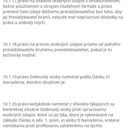
10.1.17.právo na získanie osobných údajov v štruktúrovanom,
bežne používanom a strojovo čitateľnom formáte a právo
preniesť tieto údaje ďalšiemu prevádzkovateľovi bez toho, aby
jej Prevádzkovateľ bránil, nebude mať nepriaznivé dôsledky na
práva a slobody iných;
10.1.18.právo na prenos osobných údajov priamo od jedného
prevádzkovateľa druhému prevádzkovateľovi, pokiaľ je to
technicky možné;
10.1.19.právo Dotknutej osoby namietať podľa článku 21
Nariadenia, ktorého obsahom je:
10.1.20.právo kedykoľvek namietať z dôvodov týkajúcich sa
konkrétnej situácie Dotknutej osoby proti spracúvaniu
osobných údajov, ktoré sa jej týka, ktoré je vykonávané na
základe článku 6 ods. 1. písm. e) alebo f) Nariadenia, vrátane
namietania proti profilovaniu založenému na týchto