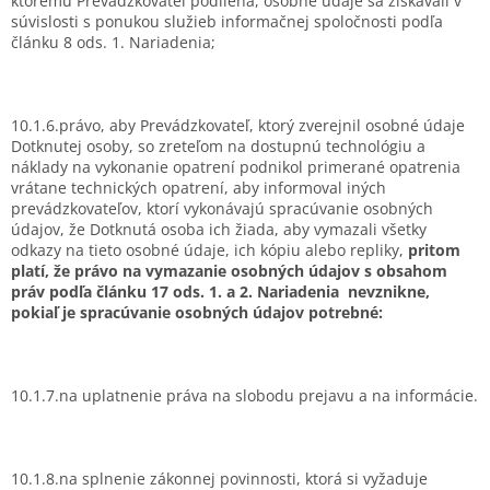
ktorému Prevádzkovateľ podlieha, osobné údaje sa získavali v
súvislosti s ponukou služieb informačnej spoločnosti podľa
článku 8 ods. 1. Nariadenia;
10.1.6.právo, aby Prevádzkovateľ, ktorý zverejnil osobné údaje
Dotknutej osoby, so zreteľom na dostupnú technológiu a
náklady na vykonanie opatrení podnikol primerané opatrenia
vrátane technických opatrení, aby informoval iných
prevádzkovateľov, ktorí vykonávajú spracúvanie osobných
údajov, že Dotknutá osoba ich žiada, aby vymazali všetky
odkazy na tieto osobné údaje, ich kópiu alebo repliky,
pritom
platí, že právo na vymazanie osobných údajov s obsahom
práv podľa článku 17 ods. 1. a 2. Nariadenia
nevznikne
,
pokiaľ je spracúvanie osobných údajov potrebné:
10.1.7.na uplatnenie práva na slobodu prejavu a na informácie.
10.1.8.na splnenie zákonnej povinnosti, ktorá si vyžaduje