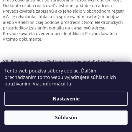
Dotknutá osoba realizovať v listinnej podobe na adresu
Prevádzkovateľa zapísanú ako jeho sídlo v obchodnom registri
v čase odvolania súhlasu so spracovaním osobných údajov
alebo v elektronickej podobe prostredníctvom elektronických
prostriedkov (zaslaním e-mailu na e-mailovú adresu
Prevádzkovateľa uvedenú pri identifikácii Prevádzkovateľa
v tomto dokumente).
XII. Poučenie o práve Dotknutej osoby podať sťažnosť
dozornému orgánu:
Tento web používa súbory cookie. Ďalším
prechádzaním tohto webu vyjadrujete súhlas s ich
používaním. Viac informácií
tu
.
12.1.Dotknutá osoba má právo podať sťažnosť dozornému
orgánu, a to najmä v členskom štáte svojho obvyklého pobytu,
Nastavenie
mieste výkonu práce alebo v mieste údajného porušenia, ak sa
domnieva, že spracúvanie osobných údajov, ktoré sa jej týka, je
v rozpore s Nariadením, a to všetko bez toho, aby boli dotknuté
Súhlasím
akékoľvek iné správne alebo súdne prostriedky nápravy.
Dotknutá osoba má právo, aby dozorný orgán, ktorému sa