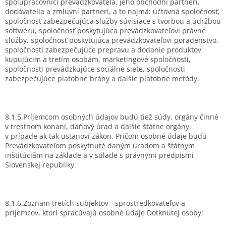
spolupracovníci prevádzkovateľa, jeho obchodní partneri,
dodávatelia a zmluvní partneri, a to najmä: účtovná spoločnosť,
spoločnosť zabezpečujúca služby súvisiace s tvorbou a údržbou
softwéru, spoločnosť poskytujúca prevádzkovateľovi právne
služby, spoločnosť poskytujúca prevádzkovateľovi poradenstvo,
spoločnosti zabezpečujúce prepravu a dodanie produktov
kupujúcim a tretím osobám, marketingové spoločnosti,
spoločnosti prevádzkujúce sociálne siete, spoločnosti
zabezpečujúce platobné brány a ďalšie platobné metódy.
8.1.5.Príjemcom osobných údajov budú tiež súdy, orgány činné
v trestnom konaní, daňový úrad a ďalšie štátne orgány,
v prípade ak tak ustanoví zákon. Pričom osobné údaje budú
Prevádzkovateľom poskytnuté daným úradom a štátnym
inštitúciám na základe a v súlade s právnymi predpismi
Slovenskej republiky.
8.1.6.Zoznam tretích subjektov - sprostredkovateľov a
príjemcov, ktorí spracúvajú osobné údaje Dotknutej osoby: