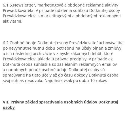
6.1.5.Newslettter, marketingové a obdobné reklamné aktivity
Prevádzkovateľa. V prípade udelenia súhlasu Dotknutej osoby
Prevádzkovateľovi s marketingovými a obdobnými reklamnými
aktivitami.
6.2.Osobné údaje Dotknutej osoby Prevádzkovateľ uchováva iba
po nevyhnutne nutnú dobu potrebnú na účely plnenia zmluvy
a ich následnej archivácie v zmysle zákonných lehôt, ktoré
Prevádzkovateľovi ukladajú právne predpisy. V prípade ak
Dotknutá osoba súhlasila so zasielaním reklamných emailov
a obdobných ponúk osobné údaje Dotknutej osoby sú
spracúvané na tieto účely až do času dokedy Dotknutá osoba
svoj súhlas neodvolá. Najdlhšie však po dobu 10 rokov.
VII. Právny základ spracúvania osobných údajov Dotknutej
osoby