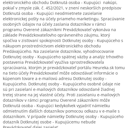
elektronického obchodu Dotknutá osoba - Kupujúci nakúpi,
pokiaľ v zmysle zák. č. 452/2021, v znení neskorších predpisov
Dotknutá osoba - Kupujúci neodmietnete zasielanie
elektronickej pošty na účely priameho marketingu. Spracúvanie
osobných údajov na účely zaslania dotazníkov v rámci
programu Overené zákazníkmi Prevádzkovateľ vykonáva na
základe Prevádzkovateľovho oprávneného záujmu, ktorý
spočíva v zisťovaní spokojnosti Dotknutej osoby - Kupujúceho s
nákupom prostredníctvom elektronického obchodu
Predávajúceho. Na zasielanie dotazníkov, vyhodnocovanie
Dotknutej osoby - Kupujúceho spätnej väzby a analýz trhového
postavenia Prevádzkovateľ využíva sprostredkovateľa
spracúvania, ktorým je prevádzkovateľ portálu Heureka.sk tomu
na tieto účely Prevádzkovateľ môže odovzdávať informácie o
kúpenom tovare a e-mailovú adresu Dotknutej osoby -
Kupujúceho. Dotknutej osoby - Kupujúceho osobné údaje nie
sú pri zasielaní e-mailových dotazníkov odovzdané žiadnej
tretej strane na jej vlastné účely. Proti zasielaniu e-mailových
dotazníkov v rámci programu Overené zákazníkmi môže
Dotknutá osoba - Kupujúci kedykoľvek vyjadriť námietku
odmietnutím ďalších dotazníkov pomocou odkazu v e-maile s
dotazníkom. V prípade námietky Dotknutej osoby - Kupujúceho
dotazník Dotknutej osobe - Kupujúcemu nebude
Prevádzkovateľ ďalej zasielať.