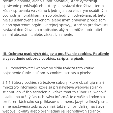
rozumie dohoda, alebo súbor pravidiel, ktoré vymedzujú
správanie predávajúceho, ktorý sa zaviazal dodržiavať tento
kódex správania vo vzťahu k jednej alebo viacerým osobitným
obchodným praktikám, alebo obchodným odvetviam, ak tieto
nie sú ustanovené zákonom, alebo iným právnym predpisom
alebo opatrením orgánu verejnej správy), ktoré sa predávajúci
zaviazal dodržiavať, a o spôsobe, akým sa môže spotrebiteľ
s nimi oboznámiť, alebo získať ich znenie.
III. Ochrana osobných údajov a používanie cookies. Poučenie
a vysvetlenie súborov cookies, scripts, a pixels
3.1. Prevádzkovateľ webového sídla uvádza toto krátke
objasnenie funkcie súborov cookies, scripts a pixels:
3.1.1.Súbory cookies sú textové súbory, ktoré obsahujú malé
množstvo informácií, ktoré sa pri návšteve webovej stránky
stiahnu do vášho zariadenia. Vďaka tomuto súboru si webová
lokalita na určitý čas uchováva informácie o vašich krokoch a
preferenciách (ako sú prihlasovacie meno, jazyk, veľkosť písma
a iné nastavenia zobrazovania), takže ich pri ďalšej návšteve
webovej lokality alebo prehliadaní jej jednotlivých stránok