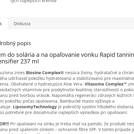
tých najlepších krémov
s
Diskusia
robný popis
m do solária a na opaľovanie vonku Rapid tanni
ensifier 237 ml
luzívna zmes
Biosine
Complex®
nesúca živiny, hydratačné a chráni
ha udržiavať pokožku hydratovanú a stabilizovanú pre maximálne
enia. Obohatené o hydratujúce Aloe Vera.
Vitasome Complex™
zm
oxidačných vitamínov pre poskytnutie kvalitnej starostlivosti o poko
anu pred tvorbou vrások. Napomáha regeneráci zdravých kožních 
ni pokožku počas opalovania. Bambucké maslo vyživuje a
atuje.
Liposomy
Technology
je pokročilý systém hlbokého dodania 
sú potrebné pre dosiahnutie najlepších výsledkov pri opalovaní.
R!!!
Pri opalovaní na slnku je treba mať na pamäti, že produkt ne
anu pred spálením slnkom – ochranné filtre SPF. V tomto prípade j