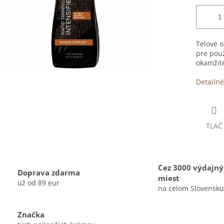
Telové o
pre použ
okamžit
Detailné
TLAČ
Cez 3000 výdajn
Doprava zdarma
miest
už od 89 eur
na celom Slovensku
Značka