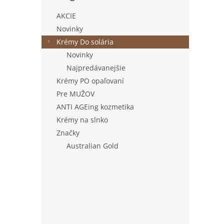
AKCIE
Novinky
Krémy Do solária
Novinky
Najpredávanejšie
Krémy PO opaľovaní
Pre MUŽOV
ANTI AGEing kozmetika
Krémy na slnko
Značky
Australian Gold