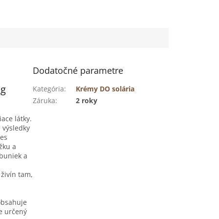
Dodatočné parametre
ng
Kategória
:
Krémy DO solária
Záruka
:
2 roky
ace látky.
 výsledky
es
žku a
buniek a
živín tam,
obsahuje
e určený