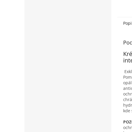
Popi
Pod
Kré
int
Exk
Pomá
opál
anti
ochr
chrá
hydr
kde 
POZO
ochr