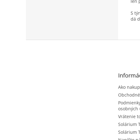
len 
S tý
dá d
Z
á
p
ä
t
Informác
i
e
Ako nakup
Obchodné
Podmienky
osobných 
Vrátenie t
Solárium 
Solárium 
Napíšte 