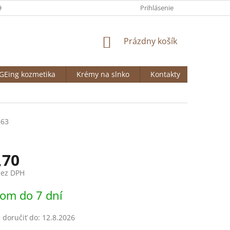
HRANY OSOBNÝCH ÚDAJOV
VRÁTENIE TOVARU
Prihlásenie
SOLÁRIUM TR
NÁKUPNÝ
Prázdny košík
KOŠÍK
GEing kozmetika
Krémy na slnko
Kontakty
Napíšte
663
,70
bez DPH
ová
om do 7 dní
doručiť do:
12.8.2026