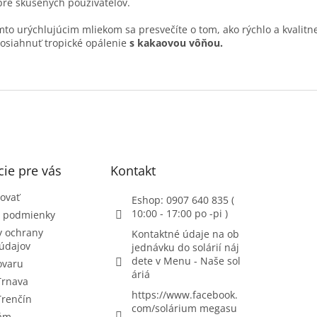
pre skúsených používateľov.
mto urýchlujúcim mliekom sa presvečíte o tom, ako rýchlo a kvalitn
osiahnuť tropické opálenie
s kakaovou vôňou.
ie pre vás
Kontakt
ovať
Eshop: 0907 640 835 (
10:00 - 17:00 po -pi )
 podmienky
 ochrany
Kontaktné údaje na ob
údajov
jednávku do solárií náj
dete v Menu - Naše sol
ovaru
áriá
Trnava
https://www.facebook.
Trenčín
com/solárium megasu
nám