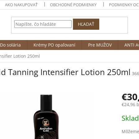
AKO NAKUPOVAŤ
OBCHODNÉ PODMIENKY
PODMIENKY OC
HĽADAŤ
Do solária
Krémy PO opaľovaní
Pre MUŽOV
ANTI A
sifier Lotion 250ml
d Tanning Intensifier Lotion 250ml
36
€30
€24,96 
Jednotk
Sklad
cena:
Môžeme 