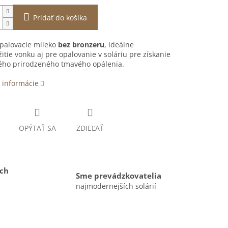
Pridať do košíka
palovacie mlieko
bez bronzeru
, ideálne
itie vonku aj pre opalovanie v soláriu pre získanie
ého prirodzeného tmavého opálenia.
 informácie
OPÝTAŤ SA
ZDIEĽAŤ
ých
Sme prevádzkovatelia
najmodernejších solárií