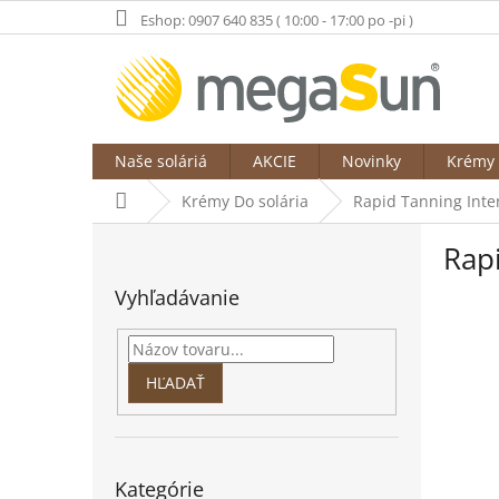
Prejsť
Eshop: 0907 640 835 ( 10:00 - 17:00 po -pi )
na
obsah
Naše soláriá
AKCIE
Novinky
Krémy 
Domov
Krémy Do solária
Rapid Tanning Inten
B
Rapi
o
č
Vyhľadávanie
n
ý
p
a
HĽADAŤ
n
e
l
Preskočiť
Kategórie
kategórie