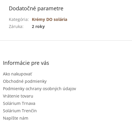
Dodatočné parametre
Kategória
:
Krémy DO solária
Záruka
:
2 roky
Z
á
p
ä
Informácie pre vás
t
Ako nakupovať
i
e
Obchodné podmienky
Podmienky ochrany osobných údajov
Vrátenie tovaru
Solárium Trnava
Solárium Trenčín
Napíšte nám