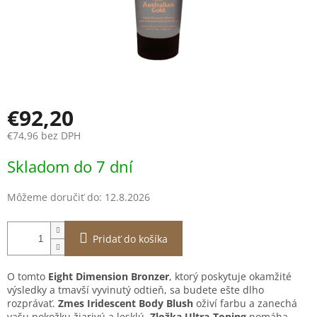
€92,20
€74,96 bez DPH
Jednotková
Skladom do 7 dní
cena:
Môžeme doručiť do:
12.8.2026
Pridať do košíka
O tomto
Eight
Dimension Bronzer
, ktorý poskytuje okamžité
výsledky a tmavší vyvinutý odtieň, sa budete ešte dlho
rozprávať.
Zmes
Iridescent Body Blush
oživí farbu a zanechá
vašu pokožku žiarivú a lesklú.
Zložka
Ultra-Toning
pomáha