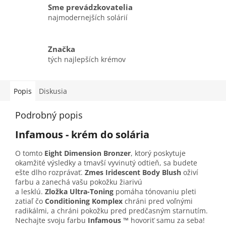
Sme prevádzkovatelia
najmodernejších solárií
Značka
tých najlepších krémov
Popis
Diskusia
Podrobný popis
Infamous -
krém do solária
O tomto
Eight
Dimension Bronzer
, ktorý poskytuje
okamžité výsledky a tmavší vyvinutý odtieň, sa budete
ešte dlho rozprávať.
Zmes
Iridescent Body Blush
oživí
farbu a zanechá vašu pokožku žiarivú
a lesklú.
Zložka
Ultra-Toning
pomáha tónovaniu pleti
zatiaľ čo
Conditioning Komplex
chráni pred voľnými
radikálmi, a chráni pokožku pred predčasným starnutím.
Nechajte svoju farbu
Infamous ™
hovoriť samu za seba!