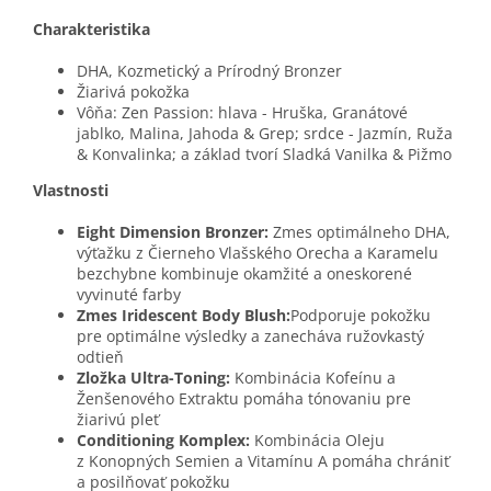
Charakteristika
DHA, Kozmetický a Prírodný Bronzer
Žiarivá pokožka
Vôňa: Zen Passion: hlava - Hruška, Granátové
jablko, Malina, Jahoda & Grep; srdce - Jazmín, Ruža
& Konvalinka; a základ tvorí Sladká Vanilka & Pižmo
Vlastnosti
Eight Dimension Bronzer:
Zmes optimálneho DHA,
výťažku z Čierneho Vlašského Orecha a Karamelu
bezchybne kombinuje okamžité a oneskorené
vyvinuté farby
Zmes Iridescent Body Blush:
Podporuje pokožku
pre optimálne výsledky a zanecháva ružovkastý
odtieň
Zložka Ultra-Toning:
Kombinácia Kofeínu a
Ženšenového Extraktu pomáha tónovaniu pre
žiarivú pleť
Conditioning Komplex:
Kombinácia Oleju
z Konopných Semien a Vitamínu A pomáha chrániť
a posilňovať pokožku