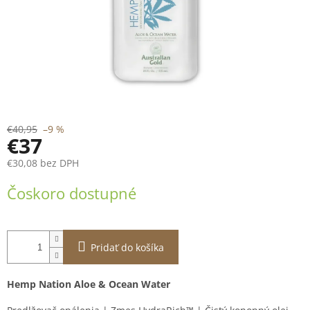
€40,95
–9 %
€37
€30,08 bez DPH
Jednotková
Čoskoro dostupné
cena:
Pridať do košíka
Hemp Nation Aloe & Ocean Water