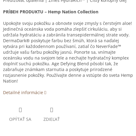
Predlžovač opálenia | Zmes HydraRich™ | Čistý konopný olej
PRÍBEH PRODUKTU – Hemp Nation Collection
Upokojte svoju pokožku a obnovte svoje zmysly s čerstvým aloe!
Jedinečná oceánska voda pomáha zlepšiť cirkuláciu, aby si
udržala hydratáciu a zabránila transepidermálnej strate vody.
DermaDark® poskytuje farbu bez šmúh, ktorá sa naďalej
vytvára pri každodennom používaní, zatiaľ čo NeverFade™
udržuje vašu farbu pokožky jasnú. Ponorte sa, vnímajte
oceánsku vodu na svojom tele a nechajte hydratačný komplex
doplniť suchú pokožku. Age Defying Blend pôsobí tak, že
zabraňuje známkam starnutia a poskytuje prirodzené
rozjasnenie pokožky. Používajte denne a vstúpte do sveta Hemp
Nation!
Detailné informácie
OPÝTAŤ SA
ZDIEĽAŤ