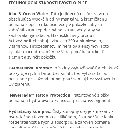
TECHNOLÓGIA STAROSTLIVOSTI O PLEŤ
Aloe & Ocean Water:
Táto jedinečná oceánska voda
obsahujúca vysoké hladiny mangánu a kremičitánu
pomáha zlepšiť cirkuláciu vody v pokožke, aby sa
zabránilo transepidermálnej strate vody, aby sa
zachovala hydratácia. Náš exkluzívny produkt
ActiveAloe® obsahuje viac ako 200 aminokyselín,
vitamínov, antioxidantov, minerálov a enzýmov. Toto
vysoko koncentrované Aloe Vera pomáha upokojiť,
zjemniť a zvlhčiť pokožku.
DermaDark® Bronzer:
Prírodný zvýrazňovač farieb, ktorý
poskytuje rýchlu farbu bez šmúh; tiež vytvára farbu
postupne pri každodennom používaní aj bez vystavenia
UV žiareniu.
NeverFade™ Tattoo Protection:
Patentované zložky
pomáhajú hydratovať a zvlhčovať pre žiarivý pigment.
Hydratačný komplex
: Čistý konopný olej je zmiešaný s
hydratačnou taveninou a silikónom, čo umožňuje ľahkú
roztierateľnosť a rýchlu absorpciu a zároveň pomáha
spevniť pokožku a zabrániť strate vody vytvorením