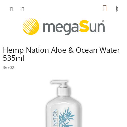
Prejsť
NÁKU
na
obsah
KOŠÍK
Hemp Nation Aloe & Ocean Water
535ml
36902