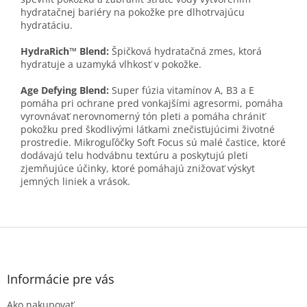
hydratačnej bariéry na pokožke pre dlhotrvajúcu
hydratáciu.
HydraRich™ Blend:
Špičková hydratačná zmes, ktorá
hydratuje a uzamyká vlhkosť v pokožke.
Age Defying Blend:
Super fúzia vitamínov A, B3 a E
pomáha pri ochrane pred vonkajšími agresormi, pomáha
vyrovnávať nerovnomerný tón pleti a pomáha chrániť
pokožku pred škodlivými látkami znečisťujúcimi životné
prostredie. Mikroguľôčky Soft Focus sú malé častice, ktoré
dodávajú telu hodvábnu textúru a poskytujú pleti
zjemňujúce účinky, ktoré pomáhajú znižovať výskyt
jemných liniek a vrások.
Z
á
p
ä
Informácie pre vás
t
Ako nakupovať