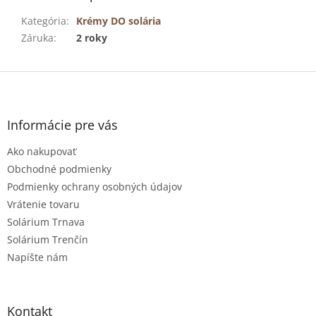
Kategória
:
Krémy DO solária
Záruka
:
2 roky
Z
á
p
ä
Informácie pre vás
t
Ako nakupovať
i
e
Obchodné podmienky
Podmienky ochrany osobných údajov
Vrátenie tovaru
Solárium Trnava
Solárium Trenčín
Napíšte nám
Kontakt