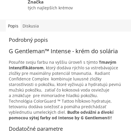
Značka
tých najlepších krémov
Popis
Diskusia
Podrobný popis
G Gentleman™ Intense - krém do solária
Posuňte svoju farbu na vyššiu úroveň s týmto
Tmavým
Intenzifikátorom
, ktorý dodáva rýchlo sa vstrebávajúce
zložky pre maximálny potenciál tmavnutia. Radiant
Confidence Complex kombinuje luxusné zložky
starostlivosti o pokožku, ktoré vyživujú a hydratujú pevnú
mužskú pokožku, zatiaľ čo kokosová voda osviežuje
a zmäkčuje pre mimoriadne hladkú pokožku.
Technológia ColorGuard ™ Tattoo hĺbkovo hydratuje,
tetovaniu dodáva sviežosť a pomáha predchádzať
vyblednutiu umeleckých diel.
Buďte odvážni a divokí
pomocou sýtej farby od Intense by G Gentlemen®!
Dodatočné parametre