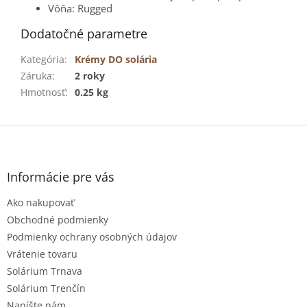
Vôňa: Rugged
Dodatočné parametre
Kategória
:
Krémy DO solária
Záruka
:
2 roky
Hmotnosť
:
0.25 kg
Z
á
p
ä
Informácie pre vás
t
Ako nakupovať
i
e
Obchodné podmienky
Podmienky ochrany osobných údajov
Vrátenie tovaru
Solárium Trnava
Solárium Trenčín
Napíšte nám