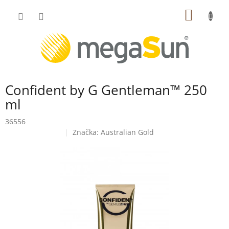
Prejsť
NÁKU
na
obsah
KOŠÍK
Confident by G Gentleman™ 250
ml
36556
Značka:
Australian Gold