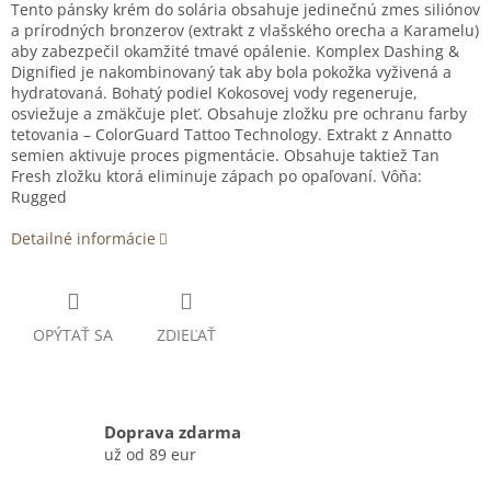
Tento pánsky krém do solária obsahuje jedinečnú zmes siliónov
a prírodných bronzerov (extrakt z vlašského orecha a Karamelu)
aby zabezpečil okamžité tmavé opálenie. Komplex Dashing &
Dignified je nakombinovaný tak aby bola pokožka vyživená a
hydratovaná. Bohatý podiel Kokosovej vody regeneruje,
osviežuje a zmäkčuje pleť. Obsahuje zložku pre ochranu farby
tetovania – ColorGuard Tattoo Technology. Extrakt z Annatto
semien aktivuje proces pigmentácie. Obsahuje taktiež Tan
Fresh zložku ktorá eliminuje zápach po opaľovaní. Vôňa:
Rugged
Detailné informácie
OPÝTAŤ SA
ZDIEĽAŤ
Doprava zdarma
už od 89 eur