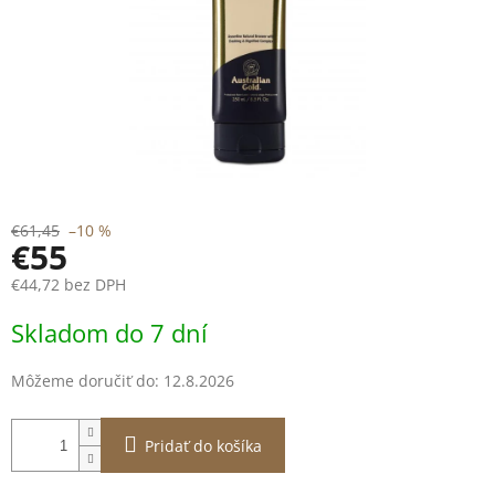
€61,45
–10 %
€55
€44,72 bez DPH
Jednotková
Skladom do 7 dní
cena:
Môžeme doručiť do:
12.8.2026
Pridať do košíka