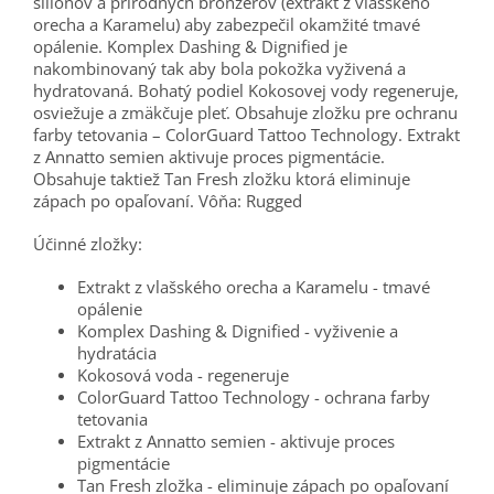
siliónov a prírodných bronzerov (extrakt z vlašského
orecha a Karamelu) aby zabezpečil okamžité tmavé
opálenie. Komplex Dashing & Dignified je
nakombinovaný tak aby bola pokožka vyživená a
hydratovaná. Bohatý podiel Kokosovej vody regeneruje,
osviežuje a zmäkčuje pleť. Obsahuje zložku pre ochranu
farby tetovania – ColorGuard Tattoo Technology. Extrakt
z Annatto semien aktivuje proces pigmentácie.
Obsahuje taktiež Tan Fresh zložku ktorá eliminuje
zápach po opaľovaní. Vôňa: Rugged
Účinné zložky:
Extrakt z vlašského orecha a Karamelu - tmavé
opálenie
Komplex Dashing & Dignified - vyživenie a
hydratácia
Kokosová voda - regeneruje
ColorGuard Tattoo Technology - ochrana farby
tetovania
Extrakt z Annatto semien - aktivuje proces
pigmentácie
Tan Fresh zložka - eliminuje zápach po opaľovaní