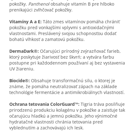
pokožky.
Panthenol
obsahuje vitamín B pre hlboko
prenikajúci zvlhčovač pokožky.
Vitamíny A a E:
Táto zmes vitamínov pomáha chrániť
pokožku pred vonkajšími vplyvmi s antioxidačnými
vlastnosťami. Preslávený svojou schopnosťou dodať
bohatú vlhkosť a zamatovú pokožku.
DermaDark®:
Očarujúci prírodný zvýrazňovač farieb,
ktorý poskytuje žiarivosť bez škvrń; a vytvára farbu
postupne pri každodennom používaní aj bez vystavenia
UV žiareniu.
Biocide®:
Obsahuje transformačnú silu, o ktorej je
známe, že pomáha neutralizovať zápach na základe
technológie fermentácie a antimikrobiálnych vlastností.
Ochrana tetovania ColorGuard™:
Tigria tráva posilňuje
prirodzenú produkciu kolagénu v pokožke a zaisťuje tak
očarujúcu hladkú a jemnú pokožku. Jeho výnimočné
hydratačné vlastnosti chránia tetovania pred
vyblednutím a zachovávajú ich lesk.