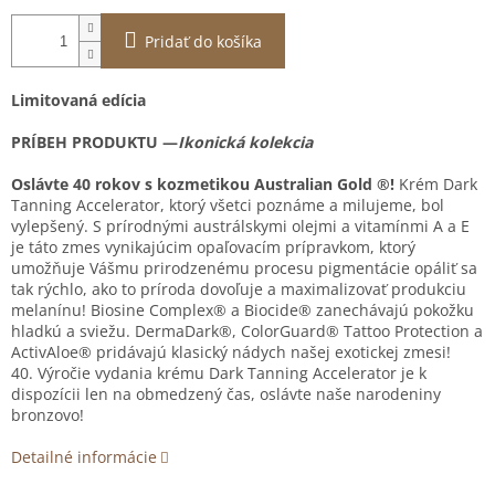
Pridať do košíka
Limitovaná edícia
PRÍBEH PRODUKTU —
Ikonická kolekcia
Oslávte 40 rokov s kozmetikou Australian Gold ®!
Krém Dark
Tanning Accelerator, ktorý všetci poznáme a milujeme, bol
vylepšený. S prírodnými austrálskymi olejmi a vitamínmi A a E
je táto zmes vynikajúcim opaľovacím prípravkom, ktorý
umožňuje Vášmu prirodzenému procesu pigmentácie opáliť sa
tak rýchlo, ako to príroda dovoľuje a maximalizovať produkciu
melanínu! Biosine Complex® a Biocide® zanechávajú pokožku
hladkú a sviežu. DermaDark®, ColorGuard® Tattoo Protection a
ActivAloe® pridávajú klasický nádych našej exotickej zmesi!
40. Výročie vydania krému Dark Tanning Accelerator je k
dispozícii len na obmedzený čas, oslávte naše narodeniny
bronzovo!
Detailné informácie