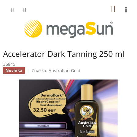
Prejsť
NÁKU
na
obsah
KOŠÍK
Accelerator Dark Tanning 250 ml
36845
Značka:
Australian Gold
Novinka