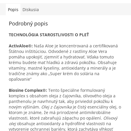
Popis
Diskusia
Podrobný popis
TECHNOLÓGIA STAROSTLIVOSTI O PLEŤ
ActivAloe®:
Naša Aloe je koncentrovaná a certifikovaná
Štátnou inštitúciou. Odvodené z rastliny Aloe Vera
pomáha upokojiť, zjemniť a hydratovať. Vďaka tomuto
krému budete mať hladkú a zdravú pokožku. Obsahuje
vitamíny, mastné kyseliny, antioxidanty a minerály a je
tradične známy ako „Super krém do solária na
opaľovanie“
Biosine Complex®:
Tento špeciálne formulovaný
komplex s obsahom oleja z čajovníka, olivového oleja a
panthenolu je navrhnutý tak, aby priviedol pokožku k
novým výšinám.
Olej z čajovníka
je čistý esenciálny olej, o
ktorom je známe, že má prirodzené antimikrobiálne
vlastnosti, ktoré zabraňujú zápachu po opálení.
Olivový
olej
obsahuje antioxidanty a hydrofilné vlastnosti na
vytvorenie ochrannej bariéry, ktorá zachytáva vlhkosť