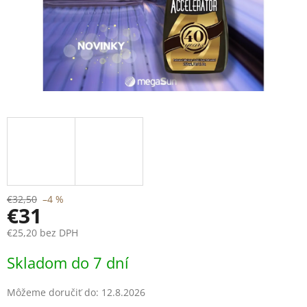
€32,50
–4 %
€31
€25,20 bez DPH
Jednotková
Skladom do 7 dní
cena:
Môžeme doručiť do:
12.8.2026