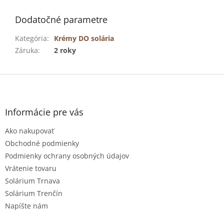
Dodatočné parametre
Kategória
:
Krémy DO solária
Záruka
:
2 roky
Z
á
p
ä
Informácie pre vás
t
Ako nakupovať
i
e
Obchodné podmienky
Podmienky ochrany osobných údajov
Vrátenie tovaru
Solárium Trnava
Solárium Trenčín
Napíšte nám