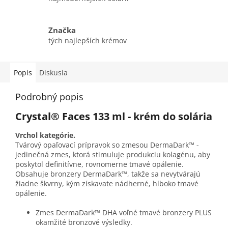
Značka
tých najlepších krémov
Popis
Diskusia
Podrobný popis
Crystal® Faces 133 ml - krém do solária
Vrchol kategórie.
Tvárový opaľovací prípravok so zmesou DermaDark™ -
jedinečná zmes, ktorá stimuluje produkciu kolagénu, aby
poskytol definitívne, rovnomerne tmavé opálenie.
Obsahuje bronzery DermaDark™, takže sa nevytvárajú
žiadne škvrny, kým získavate nádherné, hlboko tmavé
opálenie.
Zmes DermaDark™ DHA voľné tmavé bronzery PLUS
okamžité bronzové výsledky.