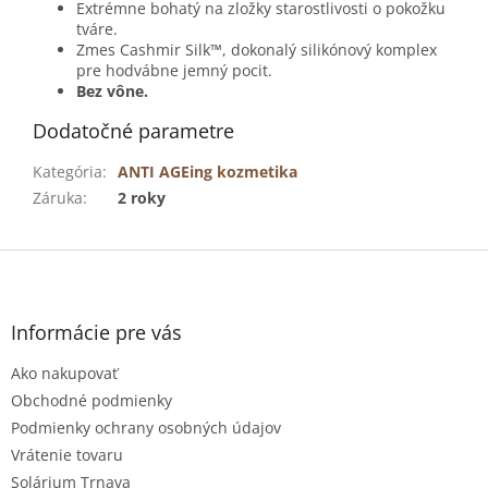
Extrémne bohatý na zložky starostlivosti o pokožku
tváre.
Zmes Cashmir Silk™, dokonalý silikónový komplex
pre hodvábne jemný pocit.
Bez vône.
Dodatočné parametre
Kategória
:
ANTI AGEing kozmetika
Záruka
:
2 roky
Z
á
p
ä
Informácie pre vás
t
Ako nakupovať
i
e
Obchodné podmienky
Podmienky ochrany osobných údajov
Vrátenie tovaru
Solárium Trnava