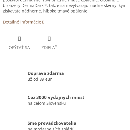
bronzery DermaDark™, takže sa nevytvárajú žiadne škvrny, kým
získavate nádherné, hlboko tmavé opálenie.
Detailné informácie
OPÝTAŤ SA
ZDIEĽAŤ
Doprava zdarma
už od 89 eur
Cez 3000 výdajných miest
na celom Slovensku
Sme prevádzkovatelia
najmodernejších solárií