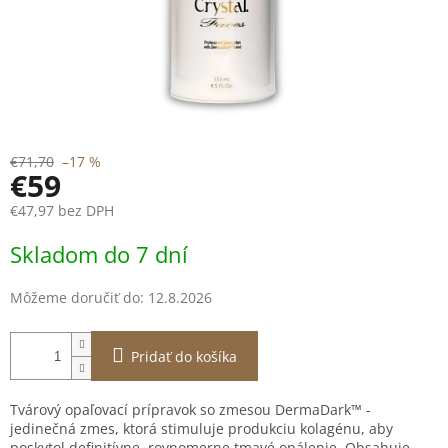
€71,70
–17 %
€59
€47,97 bez DPH
Jednotková
Skladom do 7 dní
cena:
Môžeme doručiť do:
12.8.2026
Pridať do košíka
Tvárový opaľovací prípravok so zmesou DermaDark™ -
jedinečná zmes, ktorá stimuluje produkciu kolagénu, aby
poskytol definitívne, rovnomerne tmavé opálenie. Obsahuje